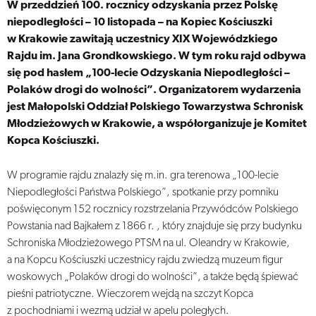
W przeddzień 100. rocznicy odzyskania przez Polskę
niepodległości – 10 listopada – na Kopiec Kościuszki
w Krakowie zawitają uczestnicy XIX Wojewódzkiego
Rajdu im. Jana Grondkowskiego. W tym roku rajd odbywa
się pod hasłem „100-lecie Odzyskania Niepodległości –
Polaków drogi do wolności”. Organizatorem wydarzenia
jest Małopolski Oddział Polskiego Towarzystwa Schronisk
Młodzieżowych w Krakowie, a współorganizuje je Komitet
Kopca Kościuszki.
W programie rajdu znalazły się m.in. gra terenowa „100-lecie
Niepodległości Państwa Polskiego”, spotkanie przy pomniku
poświęconym 152 rocznicy rozstrzelania Przywódców Polskiego
Powstania nad Bajkałem z 1866 r. , który znajduje się przy budynku
Schroniska Młodzieżowego PTSM na ul. Oleandry w Krakowie,
a na Kopcu Kościuszki uczestnicy rajdu zwiedzą muzeum figur
woskowych „Polaków drogi do wolności”, a także będą śpiewać
pieśni patriotyczne. Wieczorem wejdą na szczyt Kopca
z pochodniami i wezmą udział w apelu poległych.