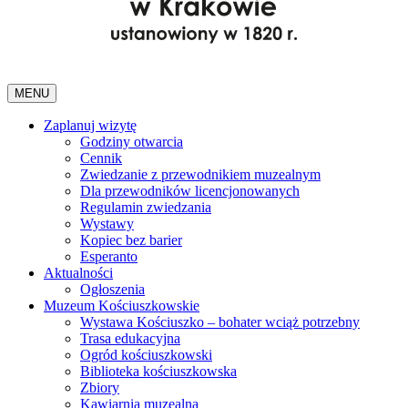
MENU
Zaplanuj wizytę
Godziny otwarcia
Cennik
Zwiedzanie z przewodnikiem muzealnym
Dla przewodników licencjonowanych
Regulamin zwiedzania
Wystawy
Kopiec bez barier
Esperanto
Aktualności
Ogłoszenia
Muzeum Kościuszkowskie
Wystawa Kościuszko – bohater wciąż potrzebny
Trasa edukacyjna
Ogród kościuszkowski
Biblioteka kościuszkowska
Zbiory
Kawiarnia muzealna