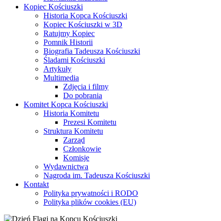
Kopiec Kościuszki
Historia Kopca Kościuszki
Kopiec Kościuszki w 3D
Ratujmy Kopiec
Pomnik Historii
Biografia Tadeusza Kościuszki
Śladami Kościuszki
Artykuły
Multimedia
Zdjęcia i filmy
Do pobrania
Komitet Kopca Kościuszki
Historia Komitetu
Prezesi Komitetu
Struktura Komitetu
Zarząd
Członkowie
Komisje
Wydawnictwa
Nagroda im. Tadeusza Kościuszki
Kontakt
Polityka prywatności i RODO
Polityka plików cookies (EU)