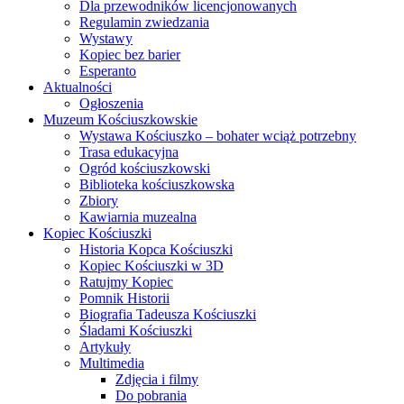
Dla przewodników licencjonowanych
Regulamin zwiedzania
Wystawy
Kopiec bez barier
Esperanto
Aktualności
Ogłoszenia
Muzeum Kościuszkowskie
Wystawa Kościuszko – bohater wciąż potrzebny
Trasa edukacyjna
Ogród kościuszkowski
Biblioteka kościuszkowska
Zbiory
Kawiarnia muzealna
Kopiec Kościuszki
Historia Kopca Kościuszki
Kopiec Kościuszki w 3D
Ratujmy Kopiec
Pomnik Historii
Biografia Tadeusza Kościuszki
Śladami Kościuszki
Artykuły
Multimedia
Zdjęcia i filmy
Do pobrania