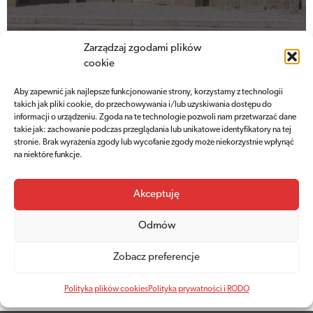
Zarządzaj zgodami plików
cookie
Aby zapewnić jak najlepsze funkcjonowanie strony, korzystamy z technologii
Godziny otwarcia
takich jak pliki cookie, do przechowywania i/lub uzyskiwania dostępu do
informacji o urządzeniu. Zgoda na te technologie pozwoli nam przetwarzać dane
takie jak: zachowanie podczas przeglądania lub unikatowe identyfikatory na tej
Kopiec jest dziś otwarty w godzinach
stronie. Brak wyrażenia zgody lub wycofanie zgody może niekorzystnie wpłynąć
na niektóre funkcje.
9.00 - 19.00
Akceptuję
Zaplanuj wizytę
Odmów
Zobacz preferencje
Polityka plików cookies
Polityka prywatności i RODO