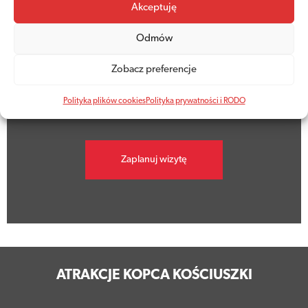
Akceptuję
Odmów
Godziny otwarcia
Zobacz preferencje
Kopiec jest dziś otwarty w godzinach
9.00 - 19.00
Polityka plików cookies
Polityka prywatności i RODO
Zaplanuj wizytę
ATRAKCJE KOPCA KOŚCIUSZKI