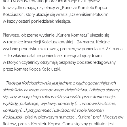
Roku Kościuszkowskiego oraz informacje dla turystów –
to wszystko znajdą czytelnicy w „Kurierze Komitetu Kopca
Kościuszki”, który ukazuje się wraz z „Dziennikiem Polskim”
w każdy ostatni poniedziałek miesiąca.
Pierwsze, obszerne wydanie „Kuriera Komitetu” ukazało się
w rocznicę Insurekcji Kościuszkowskiej – 24 marca. Kolejne
wydanie periodyku miało swoją premierę w poniedziałek 27 marca
– i to właśnie ostatnie poniedziałki miesiąca będą dniami
w których czytelnicy otrzymają bezpłatny dodatek redagowany
przez Komitet Kopca Kościuszki.
– Tradycja Kościuszkowska jest jednym z najdrogocenniejszych
składników naszego narodowego dziedzictwa. I dlatego staramy
się, aby w ciągu tego roku w różny sposób: przez konferencje,
wykłady, publikacje, wystawy, koncerty (…) widowiska uliczne,
konkursy (…) przypomnieć i uświadomić sobie fenomen
Kościuszki
– pisał w pierwszym numerze „Kuriera” prof. Mieczysław
Rokosz, prezes Komitetu Kopca. Comiesięczny publikator jest