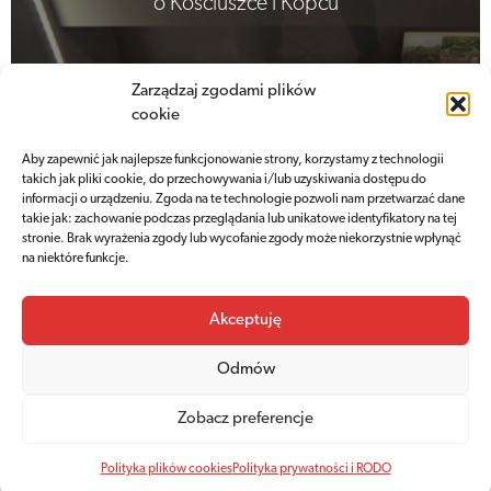
o Kościuszce i Kopcu
Zarządzaj zgodami plików
Sprawdź ofertę
cookie
Aby zapewnić jak najlepsze funkcjonowanie strony, korzystamy z technologii
takich jak pliki cookie, do przechowywania i/lub uzyskiwania dostępu do
informacji o urządzeniu. Zgoda na te technologie pozwoli nam przetwarzać dane
takie jak: zachowanie podczas przeglądania lub unikatowe identyfikatory na tej
stronie. Brak wyrażenia zgody lub wycofanie zgody może niekorzystnie wpłynąć
na niektóre funkcje.
Cennik
Akceptuję
Aktualne ceny
Odmów
biletów wstępu
Zobacz preferencje
Polityka plików cookies
Polityka prywatności i RODO
Sprawdź cennik