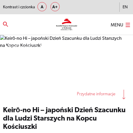
Kontrast i czcionka
A
A+
EN
MENU
Strona główna
–
Keirō-no Hi – japoński Dzień Szacunku dla Ludzi
Starszych na Kopcu Kościuszki
Przydatne informacje
Keirō-no Hi – japoński Dzień Szacunku
dla Ludzi Starszych na Kopcu
Kościuszki