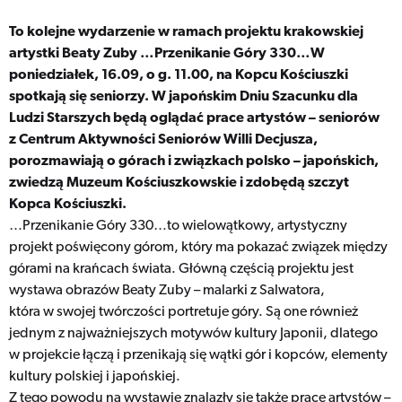
To kolejne wydarzenie w ramach projektu krakowskiej
artystki Beaty Zuby …Przenikanie Góry 330…W
poniedziałek, 16.09, o g. 11.00, na Kopcu Kościuszki
spotkają się seniorzy.
W japońskim Dniu Szacunku dla
Ludzi Starszych będą oglądać prace artystów – seniorów
z Centrum Aktywności Seniorów Willi Decjusza,
porozmawiają o górach i związkach polsko – japońskich,
zwiedzą Muzeum Kościuszkowskie i zdobędą szczyt
Kopca Kościuszki.
…Przenikanie Góry 330…to wielowątkowy, artystyczny
projekt poświęcony górom, który ma pokazać związek między
górami na krańcach świata. Główną częścią projektu jest
wystawa obrazów Beaty Zuby – malarki z Salwatora,
która w swojej twórczości portretuje góry. Są one również
jednym z najważniejszych motywów kultury Japonii, dlatego
w projekcie łączą i przenikają się wątki gór i kopców, elementy
kultury polskiej i japońskiej.
Z tego powodu na wystawie znalazły się także prace artystów –