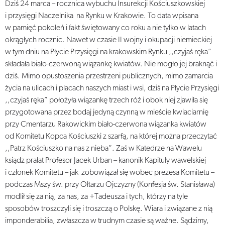
Dziś 24 marca – rocznica wybuchu Insurekcji Kościuszkowskiej
i przysięgi Naczelnika na Rynku w Krakowie. To data wpisana
w pamięć pokoleń i fakt świętowany co roku a nie tylko w latach
okrągłych rocznic. Nawet w czasie II wojny i okupacji niemieckiej
w tym dniu na Płycie Przysięgi na krakowskim Rynku ,,czyjaś ręka”
składała biało-czerwoną wiązankę kwiatów. Nie mogło jej braknąć i
dziś. Mimo opustoszenia przestrzeni publicznych, mimo zamarcia
życia na ulicach i placach naszych miast i wsi, dziś na Płycie Przysięgi
,,czyjaś ręka” położyła wiązankę trzech róż i obok niej zjawiła się
przygotowana przez bodaj jedyną czynną w mieście kwiaciarnię
przy Cmentarzu Rakowickim biało-czerwona wiązanka kwiatów
od Komitetu Kopca Kościuszki z szarfą, na której można przeczytać
,,Patrz Kościuszko na nas z nieba”. Zaś w Katedrze na Wawelu
ksiądz prałat Profesor Jacek Urban – kanonik Kapituły wawelskiej
i członek Komitetu – jak zobowiązał się wobec prezesa Komitetu –
podczas Mszy św. przy Ołtarzu Ojczyzny (Konfesja św. Stanisława)
modlił się za nią, za nas, za +Tadeusza i tych, którzy na tyle
sposobów troszczyli się i troszczą o Polskę. Wiara i związane z nią
imponderabilia, zwłaszcza w trudnym czasie są ważne. Sądzimy,