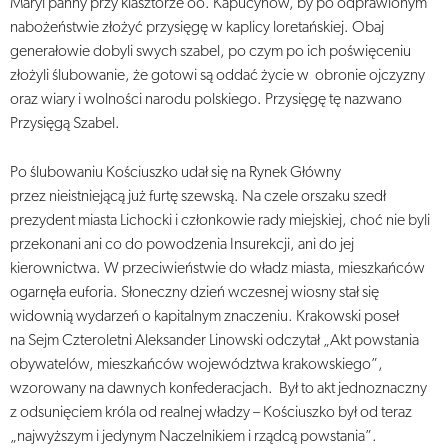
Maryi panny przy klasztorze oo. Kapucynów, by po odprawionym
nabożeństwie złożyć przysięgę w kaplicy loretańskiej. Obaj
generałowie dobyli swych szabel, po czym po ich poświęceniu
złożyli ślubowanie, że gotowi są oddać życie w obronie ojczyzny
oraz wiary i wolności narodu polskiego. Przysięgę tę nazwano
Przysięgą Szabel.
Po ślubowaniu Kościuszko udał się na Rynek Główny
przez nieistniejącą już furtę szewską. Na czele orszaku szedł
prezydent miasta Lichocki i członkowie rady miejskiej, choć nie byli
przekonani ani co do powodzenia Insurekcji, ani do jej
kierownictwa. W przeciwieństwie do władz miasta, mieszkańców
ogarnęła euforia. Słoneczny dzień wczesnej wiosny stał się
widownią wydarzeń o kapitalnym znaczeniu. Krakowski poseł
na Sejm Czteroletni Aleksander Linowski odczytał „Akt powstania
obywatelów, mieszkańców województwa krakowskiego”,
wzorowany na dawnych konfederacjach. Był to akt jednoznaczny
z odsunięciem króla od realnej władzy – Kościuszko był od teraz
„najwyższym i jedynym Naczelnikiem i rządcą powstania”.