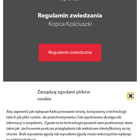
Regulamin zwiedzania
Kopca Kościuszki
Regulamin zwiedzania
Zarządzaj zgodami plików
cookie
Wydawnictwa
Aby zapewnić jak najlepsze funkcjonowanie strony, korzystamy z technologii
takich jak pliki cookie, do przechowywania i/lub uzyskiwania dostępu do
informacji o urządzeniu. Zgoda na te technologie pozwoli nam przetwarzać dane
Książki, albumy, czasopisma
takie jak: zachowanie podczas przeglądania lub unikatowe identyfikatory na tej
o Kościuszce i Kopcu
stronie. Brak wyrażenia zgody lub wycofanie zgody może niekorzystnie wpłynąć