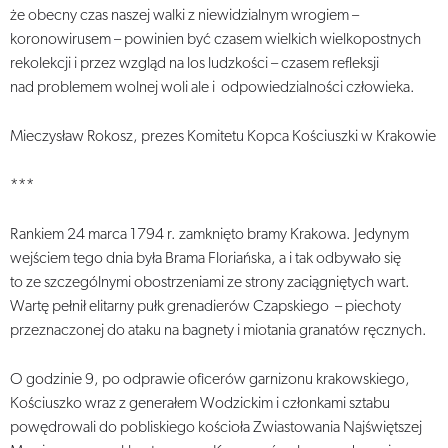
że obecny czas naszej walki z niewidzialnym wrogiem –
koronowirusem – powinien być czasem wielkich wielkopostnych
rekolekcji i przez wzgląd na los ludzkości – czasem refleksji
nad problemem wolnej woli ale i odpowiedzialności człowieka.
Mieczysław Rokosz, prezes Komitetu Kopca Kościuszki w Krakowie
***
Rankiem 24 marca 1794 r. zamknięto bramy Krakowa. Jedynym
wejściem tego dnia była Brama Floriańska, a i tak odbywało się
to ze szczególnymi obostrzeniami ze strony zaciągniętych wart.
Wartę pełnił elitarny pułk grenadierów Czapskiego – piechoty
przeznaczonej do ataku na bagnety i miotania granatów ręcznych.
O godzinie 9, po odprawie oficerów garnizonu krakowskiego,
Kościuszko wraz z generałem Wodzickim i członkami sztabu
powędrowali do pobliskiego kościoła Zwiastowania Najświętszej