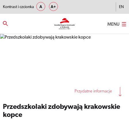
Kontrast i czcionka
A
A+
EN
MENU
Strona główna
–
Przedszkolaki zdobywają krakowskie kopce
Przydatne informacje
Przedszkolaki zdobywają krakowskie
kopce