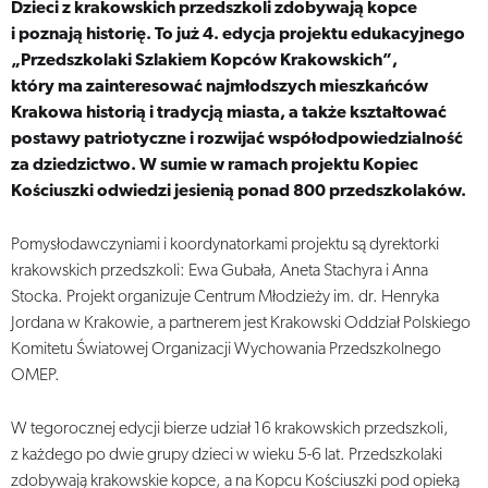
Dzieci z krakowskich przedszkoli zdobywają kopce
i poznają historię. To już 4. edycja projektu edukacyjnego
„Przedszkolaki Szlakiem Kopców Krakowskich”,
który ma zainteresować najmłodszych mieszkańców
Krakowa historią i tradycją miasta, a także kształtować
postawy patriotyczne i rozwijać współodpowiedzialność
za dziedzictwo. W sumie w ramach projektu Kopiec
Kościuszki odwiedzi jesienią ponad 800 przedszkolaków.
Pomysłodawczyniami i koordynatorkami projektu są dyrektorki
krakowskich przedszkoli: Ewa Gubała, Aneta Stachyra i Anna
Stocka. Projekt organizuje Centrum Młodzieży im. dr. Henryka
Jordana w Krakowie, a partnerem jest Krakowski Oddział Polskiego
Komitetu Światowej Organizacji Wychowania Przedszkolnego
OMEP.
W tegorocznej edycji bierze udział 16 krakowskich przedszkoli,
z każdego po dwie grupy dzieci w wieku 5-6 lat. Przedszkolaki
zdobywają krakowskie kopce, a na Kopcu Kościuszki pod opieką